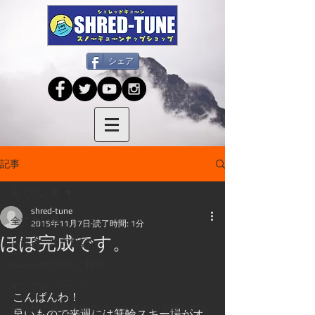
シェア
記事
全ての記事
shred-tune
全ての記事
2015年11月7日
読了時間: 1分
ほぼ完成です。
岳温泉・湯守日記
tune-up作業のご報告
インフォメーション
こんばんわ！ 
矢吹梓の異世界転生 チートスキルを隠しのん
早いもので来週には箕輪スキー場がオ