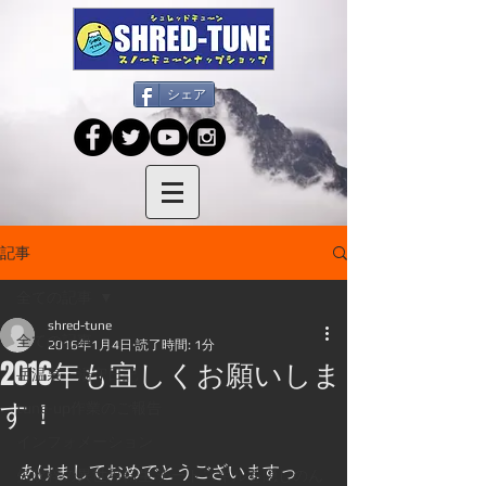
シェア
記事
全ての記事
shred-tune
全ての記事
2016年1月4日
読了時間: 1分
2016年も宜しくお願いしま
岳温泉・湯守日記
す！
tune-up作業のご報告
インフォメーション
あけましておめでとうございますっ 
矢吹梓の異世界転生 チートスキルを隠しのん