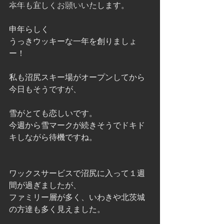
びり農民ライフを過ごしたい
本年も宜しくお願いいたします。 
申年らしく 
うっきウッキーな一年を創りましょ
ー！ 
私も沼尻スキー場がオープンしてから
今日もそうですが、 
雪がとても恋しいです。 
今週から雪マークが続きそうでドキド
キしながら待機ですね。 
ワックスサービスで沼尻に入って１週
間が過ぎましたが、 
ファミリー層が多く、いわきや北茨城
の方達も多く見えました。 