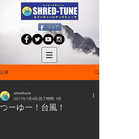
シェア
記事
全ての記事
shredtune
全ての記事
2017年7月4日
読了時間: 1分
つーゆー！台風！
岳温泉・湯守日記
tune-up作業のご報告
インフォメーション
矢吹梓の異世界転生 チートスキルを隠しのん