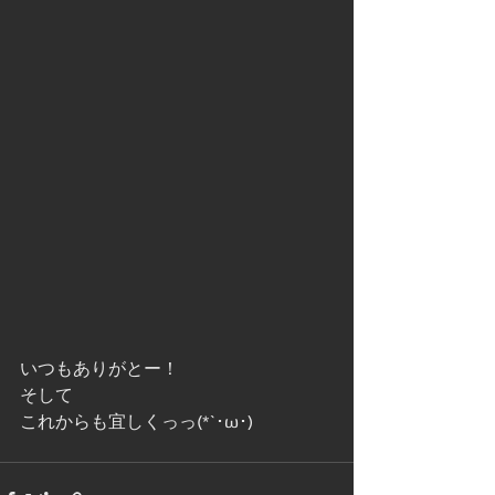
いつもありがとー！
そして
これからも宜しくっっ(*`･ω･)ゞ