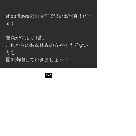
shop flowsのお店前で思い出写真！(*`･
ω･)ゞ
健康が何より1番。
これからのお盆休みの方やそうでない
方も
夏を満喫していきましょう！
でわまた〜ヽ(｀･∀･´)ﾉ
有り難うございましたーっ！