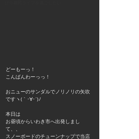
びり農民ライフを過ごしたい
どーもーっ！
こんばんわーっっ！
おニューのサンダルでノリノリの矢吹
ですヽ(｀･∀･´)ﾉ
本日は
お昼頃からいわき市へ出発しまし
て、、
スノーボードのチューンナップで当店