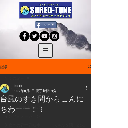
シェア
記事
全ての記事
shredtune
全ての記事
2017年8月8日
読了時間: 1分
台風のすき間からこんに
岳温泉・湯守日記
ちわーー！！
tune-up作業のご報告
インフォメーション
矢吹梓の異世界転生 チートスキルを隠しのん