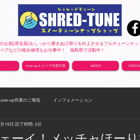
たのお肌(滑走面)をしっかり磨きあげ滑りを向上させるフルチューンナ
リペアなどの複合修理もお仕事中！ 福島県で活動中！
U
tune-up & リペア作業写真
ABOUT
CONT
tune-up作業のご報告
インフォメーション
8月19日
読了時間: 2分
を隠しのんびり農民ライフを過ごしたい
ェーイ！メッチャほーり