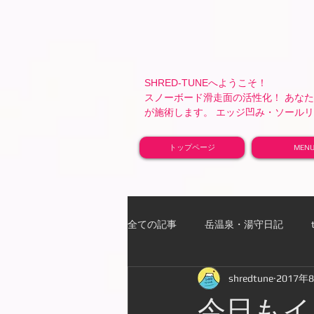
SHRED-TUNEへようこそ！
スノーボード滑走面の活性化！ あな
が施術します。 エッジ凹み・ソール
トップページ
MEN
全ての記事
岳温泉・湯守日記
shredtune
2017年
矢吹梓の異世界転生 チートスキル
今日もイ