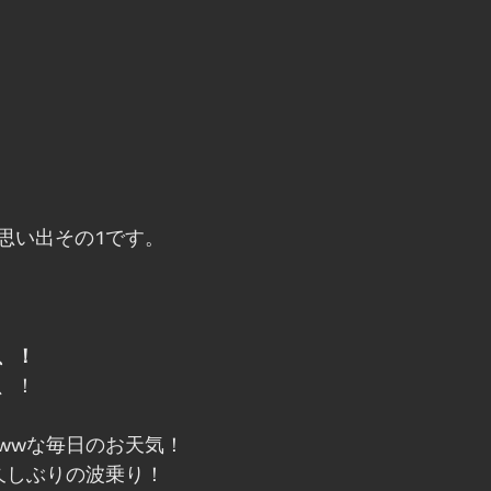
思い出その1です。
、！
、！ 
wwな毎日のお天気！ 
久しぶりの波乗り！