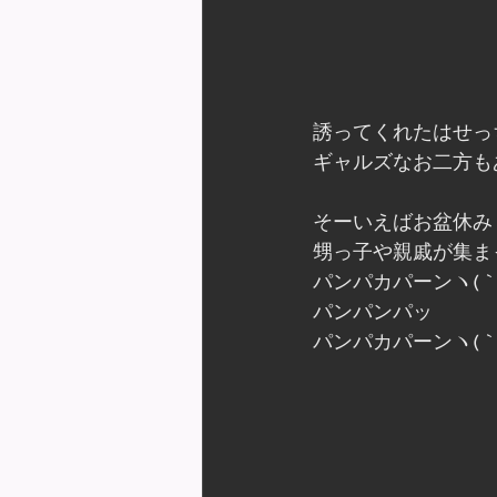
誘ってくれたはせっ
ギャルズなお二方も
そーいえばお盆休み
甥っ子や親戚が集ま
パンパカパーンヽ(｀･∀
パンパンパッ
パンパカパーンヽ(｀･∀