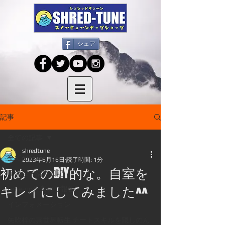
シェア
記事
全ての記事
shredtune
全ての記事
2023年6月16日
読了時間: 1分
初めてのDIY的な。自室を
岳温泉・湯守日記
キレイにしてみました^^
tune-up作業のご報告
インフォメーション
矢吹梓の異世界転生 チートスキルを隠しのん