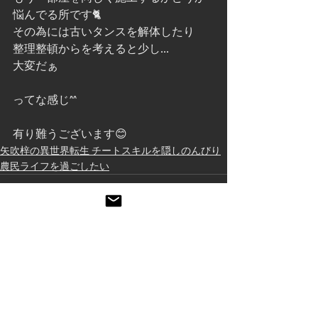
悩んでる所です🐈
その為には古いタンスを解体したり
整理整頓からを考えると少し...
大変だぁ
ってな感じ^^
有り難うございます😊
矢吹梓の異世界転生 チートスキルを隠しのんびり
農民ライフを過ごしたい
すべて表示
最新記事