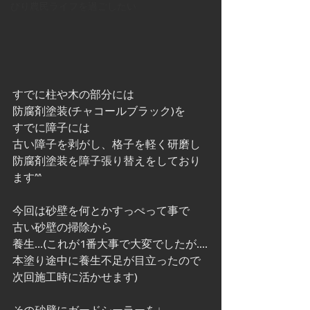
びり農民ライフを過ごしたい
すでに柱や木の部分には
防腐剤塗装(チャコールブラック)を
すでに障子には
古い障子を剥がし、格子を軽く研磨し
防腐剤塗装を障子張り替えをしており
ます^^
今回は砂壁を何とかすっぺって事で
古い砂壁の掃除から
養生...(これが1番大事で大変でしたが....
本塗り途中に養生不足が目立ったので
次回施工時に活かせます)