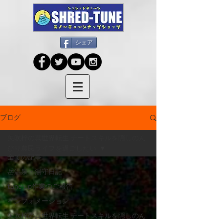
シェア
ブログ
矢吹梓の異世界転生 チートスキルを隠しのん
びり農民ライフを過ごしたい
全ての記事
岳温泉・湯守日記
tune-up作業のご報告
インフォメーション
矢吹梓の異世界転生 チートスキルを隠しのん