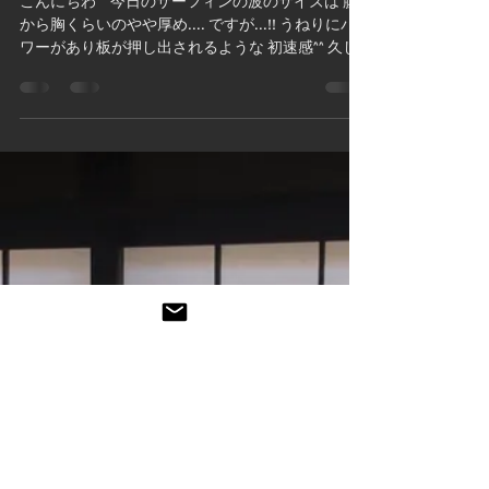
shredtune
2023年6月10日
読了時間: 1分
またたびパワー(序の口)
こんにちわ^^ 今日のサーフィンの波のサイズは 腹
から胸くらいのやや厚め.... ですが...!! うねりにパ
ワーがあり板が押し出されるような 初速感^^ 久し
ぶりに 『俺、上手くなっかも!!』って勘違いさせて
もらえるほどの良い波でした🌊⭕️...