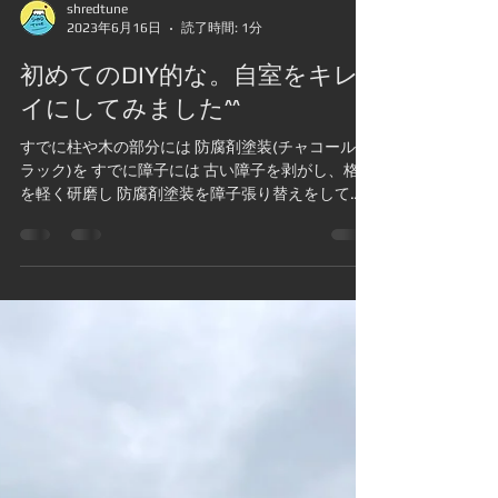
shredtune
2023年6月16日
読了時間: 1分
初めてのDIY的な。自室をキレ
イにしてみました^^
すでに柱や木の部分には 防腐剤塗装(チャコールブ
ラック)を すでに障子には 古い障子を剥がし、格子
を軽く研磨し 防腐剤塗装を障子張り替えをしてお
ります^^ 今回は砂壁を何とかすっぺって事で 古い
砂壁の掃除から 養生...(これが1番大事で大変でし
たが....本塗り途中に養生...