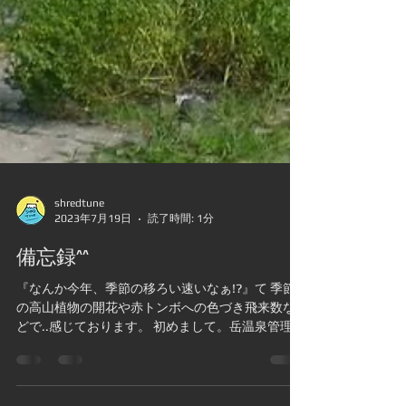
shredtune
2023年7月19日
読了時間: 1分
備忘録^^
『なんか今年、季節の移ろい速いなぁ!?』て 季節
の高山植物の開花や赤トンボへの色づき飛来数な
どで..感じております。 初めまして。岳温泉管理会
社に所属する矢吹梓(44)と申します 源泉地帯から