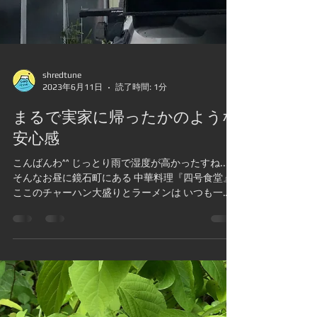
shredtune
2023年6月11日
読了時間: 1分
まるで実家に帰ったかのような
安心感
こんばんわ^^ じっとり雨で湿度が高かったすね....
そんなお昼に鏡石町にある 中華料理『四号食堂』
ここのチャーハン大盛りとラーメンは いつも一緒
^^ おばちゃん女将とおやっさん。 その息子さんが
鍋を振るってます おばちゃん居るといつも くっち