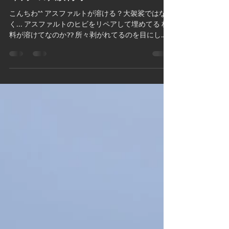
今月の家族行事^^
こんちわ^^ アスファルトが溶ける？大袈裟ではな
く... アスファルトのヒビをリペアして埋めてる 材
料が溶けてなのか?? 所々剥がれてるのを目にしま
した。 それは高温に晒されて地面が鉄板のように
熱されてしまったからなのか？と推測するほど。
つまり暑いあつい......