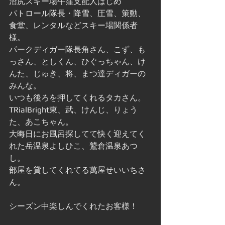
沼尻スキー場牛窪支配人はじめ
パトロール隊長・降雪、圧雪、策動、
食堂、レンタルなどスキー場関係者
様。
パークディガー隊長角さん、こず、も
っさん、としくん、ひぐっちゃん、け
んた、じゅき、将、まつ達ディガーの
みんな。
いつも後ろを押してくれるタカさん。
TRialBright東、武、けんじ、りょう
た、あこちゃん。
大晦日にお風呂探してて快く迎えてく
れた岳温泉よしひこ、鷲倉温泉あつ
し。
部屋を貸してくれてる萬屋せいいちさ
ん。
シーズン中楽しんでくれたお客様！