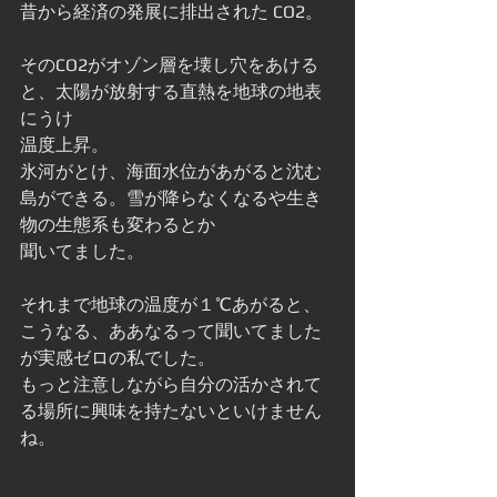
昔から経済の発展に排出された CO2。
そのCO2がオゾン層を壊し穴をあける
と、太陽が放射する直熱を地球の地表
にうけ
温度上昇。
氷河がとけ、海面水位があがると沈む
島ができる。雪が降らなくなるや生き
物の生態系も変わるとか
聞いてました。
それまで地球の温度が１℃あがると、
こうなる、ああなるって聞いてました
が実感ゼロの私でした。
もっと注意しながら自分の活かされて
る場所に興味を持たないといけません
ね。