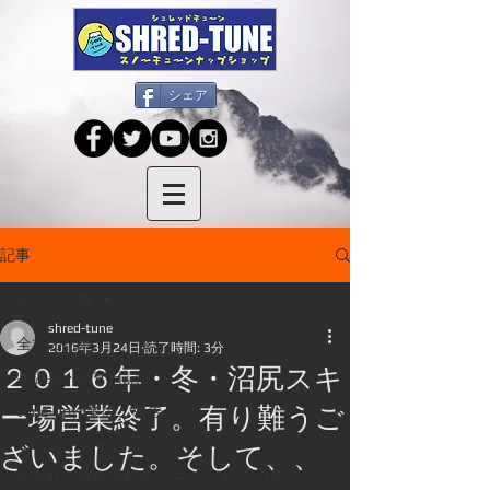
シェア
記事
全ての記事
shred-tune
全ての記事
2016年3月24日
読了時間: 3分
２０１６年・冬・沼尻スキ
岳温泉・湯守日記
ー場営業終了。有り難うご
tune-up作業のご報告
ざいました。そして、、
インフォメーション
矢吹梓の異世界転生 チートスキルを隠しのん